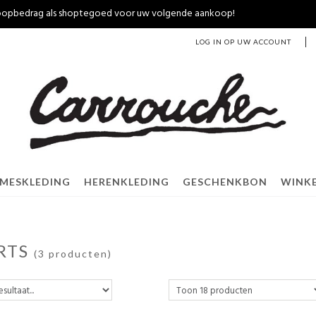
nkoopbedrag als shoptegoed voor uw volgende aankoop!
LOG IN OP UW ACCOUNT
MESKLEDING
HERENKLEDING
GESCHENKBON
WINK
RTS
(3 producten)