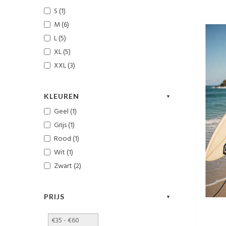
S (1)
M (6)
L (5)
XL (5)
XXL (3)
KLEUREN
Geel (1)
Grijs (1)
Rood (1)
Wit (1)
Zwart (2)
PRIJS