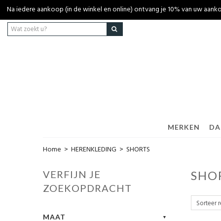
Na iedere aankoop (in de winkel en online) ontvang je 10% van uw aa
MERKEN
DA
Home
>
HERENKLEDING
>
SHORTS
VERFIJN JE
SHO
ZOEKOPDRACHT
MAAT