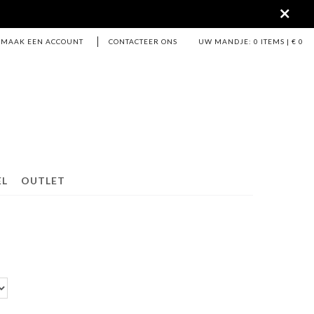
MAAK EEN ACCOUNT
CONTACTEER ONS
UW MANDJE:
0
ITEMS | €
0
EL
OUTLET