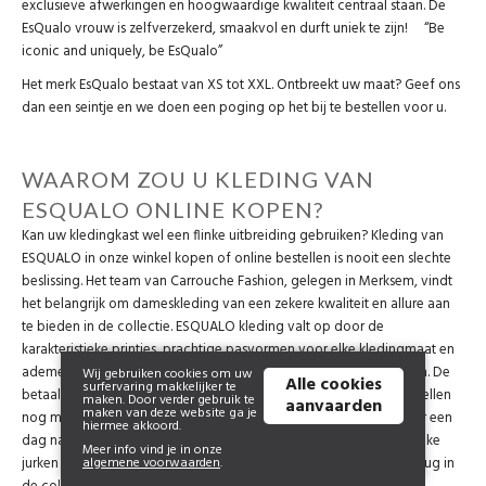
exclusieve afwerkingen en hoogwaardige kwaliteit centraal staan. De
EsQualo vrouw is zelfverzekerd, smaakvol en durft uniek te zijn! “Be
iconic and uniquely, be EsQualo”
Het merk EsQualo bestaat van XS tot XXL. Ontbreekt uw maat? Geef ons
dan een seintje en we doen een poging op het bij te bestellen voor u.
WAAROM ZOU U KLEDING VAN
ESQUALO ONLINE KOPEN?
Kan uw kledingkast wel een flinke uitbreiding gebruiken? Kleding van
ESQUALO in onze winkel kopen of online bestellen is nooit een slechte
beslissing. Het team van Carrouche Fashion, gelegen in Merksem, vindt
het belangrijk om dameskleding van een zekere kwaliteit en allure aan
te bieden in de collectie. ESQUALO kleding valt op door de
karakteristieke printjes, prachtige pasvormen voor elke kledingmaat en
ademende stoffen die de pluspunten van elk lichaam accentueren. De
Wij gebruiken cookies om uw
Alle cookies
surfervaring makkelijker te
betaalbaarheid van het merk maakt ESQUALO kleding online bestellen
maken. Door verder gebruik te
aanvaarden
maken van deze website ga je
nog meer de moeite waard. Heeft u nood aan outfitinspiratie voor een
hiermee akkoord.
dag naar kantoor of een uitje met vriendinnen gepland?
Vrouwelijke
Meer info vind je in onze
algemene voorwaarden
.
jurken van
ESQUALO, leuke tops en stoere jasjes komen elk jaar terug in