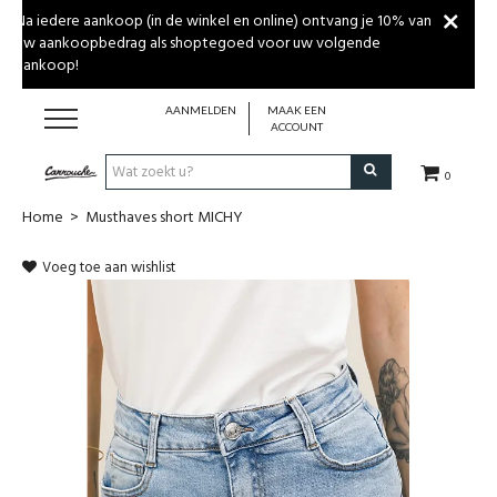
Na iedere aankoop (in de winkel en online) ontvang je 10% van
uw aankoopbedrag als shoptegoed voor uw volgende
aankoop!
AANMELDEN
MAAK EEN
ACCOUNT
0
Home
>
Musthaves short MICHY
MERKEN
Voeg toe aan wishlist
DAMESKLEDING
HERENKLEDING
GESCHENKBON
WINKEL