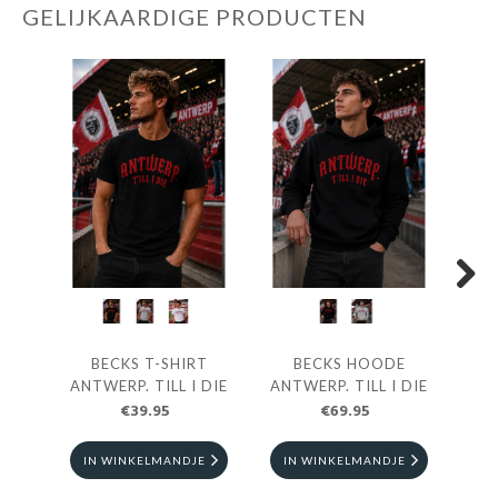
GELIJKAARDIGE PRODUCTEN
Next
BECKS T-SHIRT
BECKS HOODE
BEC
ANTWERP. TILL I DIE
ANTWERP. TILL I DIE
€39.95
€69.95
IN WINKELMANDJE
IN WINKELMANDJE
I