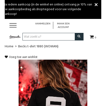
Na iedere aankoop (in de winkel en online) ontvang je 10% van
uw aankoopbedrag als shoptegoed voor uw volgende
aankoop!
AANMELDEN
MAAK EEN
ACCOUNT
0
Home
>
Becks t-shirt 1880 (WOMAN)
MERKEN
Voeg toe aan wishlist
DAMESKLEDING
HERENKLEDING
GESCHENKBON
WINKEL