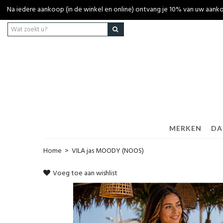
Na iedere aankoop (in de winkel en online) ontvang je 10% van uw aa
MERKEN
DA
Home
>
VILA jas MOODY (NOOS)
Voeg toe aan wishlist