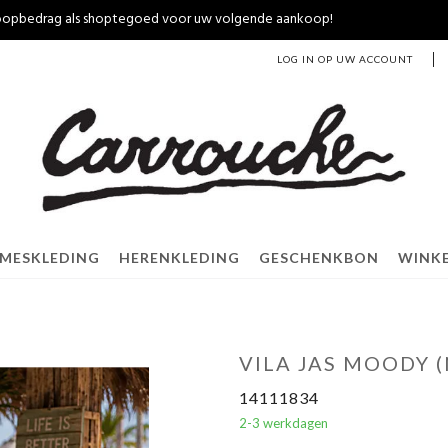
nkoopbedrag als shoptegoed voor uw volgende aankoop!
LOG IN OP UW ACCOUNT
MESKLEDING
HERENKLEDING
GESCHENKBON
WINK
VILA JAS MOODY 
14111834
2-3 werkdagen