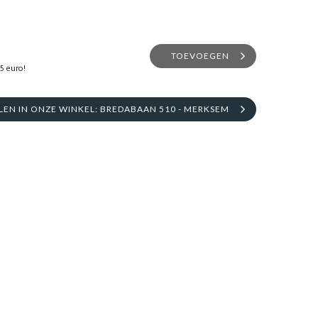
TOEVOEGEN
5 euro!
N IN ONZE WINKEL: BREDABAAN 510 - MERKSEM