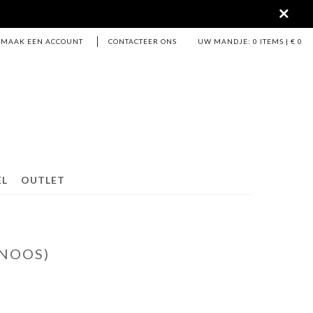
MAAK EEN ACCOUNT
CONTACTEER ONS
UW MANDJE:
0
ITEMS | €
0
EL
OUTLET
(NOOS)