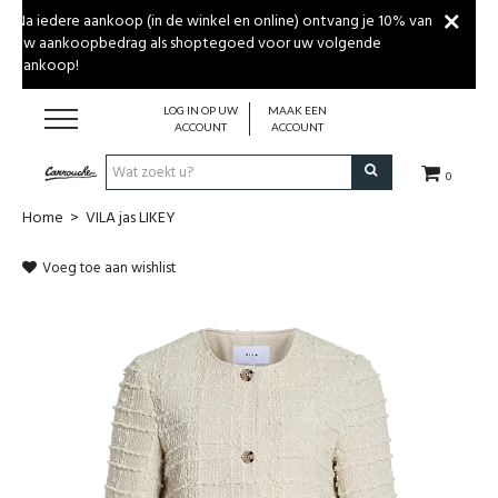
Na iedere aankoop (in de winkel en online) ontvang je 10% van
uw aankoopbedrag als shoptegoed voor uw volgende
aankoop!
LOG IN OP UW
MAAK EEN
ACCOUNT
ACCOUNT
0
Home
>
VILA jas LIKEY
MERKEN
Voeg toe aan wishlist
DAMESKLEDING
HERENKLEDING
GESCHENKBON
WINKEL