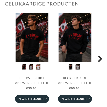
GELIJKAARDIGE PRODUCTEN
Next
BECKS T-SHIRT
BECKS HOODE
BEC
ANTWERP. TILL I DIE
ANTWERP. TILL I DIE
€39.95
€69.95
IN WINKELMANDJE
IN WINKELMANDJE
I